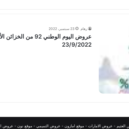
رهام
23 سبتمبر، 2022
عروض اليوم الوطني 92 
23/9/2022
العثيم
-
عروض الامارات
-
موقع امازون
-
عروض التميمي
-
م
وقع نون
-
عروض ال