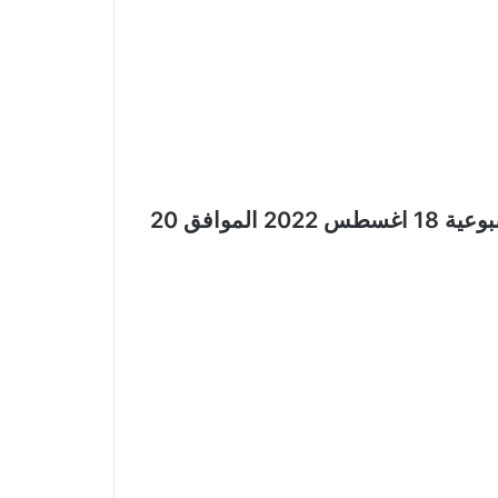
عروض k.m كي ام للتجارة الفجيرة الأسبوعية 18 اغسطس 2022 الموافق 20