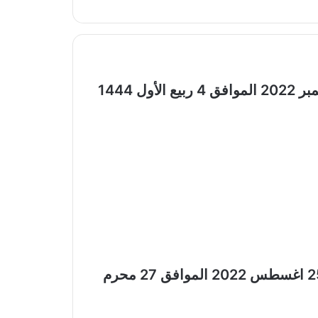
عروض K.M الفجيرة الأسبوعية 30 سبتمبر 2022 الموافق 4 ربيع الأول 1444
عروض k.m كي ام الفجيرة الأسبوعية 25 اغسطس 2022 الموافق 27 محرم