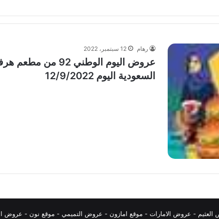
رهام
12 سبتمبر، 2022
عروض اليوم الوطني 2
السعودية اليوم 12/9/2022
العثيم
-
عروض الامارات
-
موقع امازون
-
عروض التميمي
-
م
وقع نون
-
عروض ال