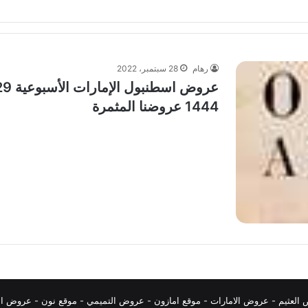
رهام
28 سبتمبر، 2022
1444 عروضنا المثمرة
العثيم
-
عروض الامارات
-
موقع امازون
-
عروض التميمي
-
م
وقع نون
-
عروض ال