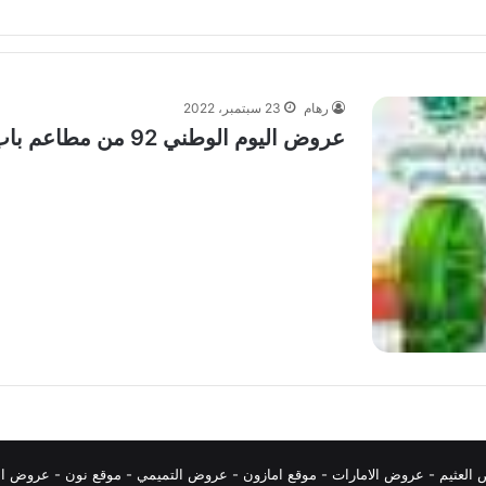
رهام
23 سبتمبر، 2022
عروض اليوم الوطني 92 من مطاعم باب توما في الرياض اليوم 23/9/2022
العثيم
-
عروض الامارات
-
موقع امازون
-
عروض التميمي
-
م
وقع نون
-
عروض ال