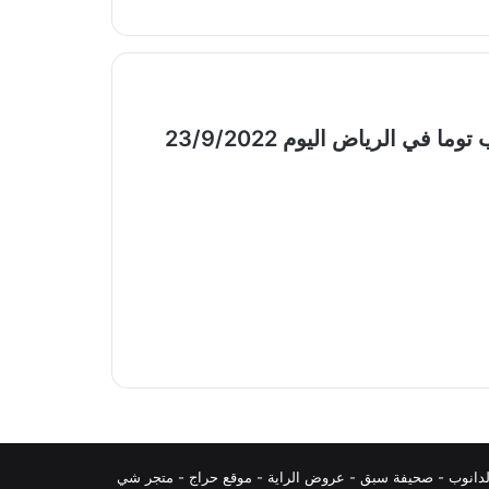
دانوب
-
صحيفة سبق
-
عروض الراية
-
موقع حراج
-
متجر شي