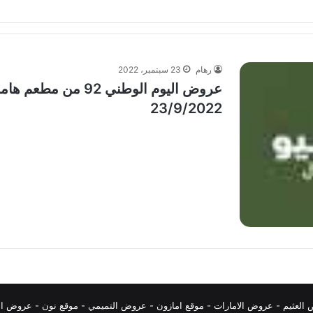
رهام
23 سبتمبر، 2022
عروض اليوم الوطني 2
23/9/2022
العثيم
-
عروض الامارات
-
موقع امازون
-
عروض التميمي
-
م
وقع نون
-
عروض ال