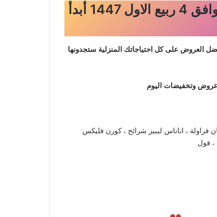
عروض التميمي الرياض الاسبوعية من تاريخ 27 اغسطس 2025 – الموافق 4 ربيع الاول 1447 أبدأ
ضل العروض على كل احتياجاتك المنزلية ستجدونها
ا عروض وتخفيضات اليوم
 فراولة ، اناناس ليبيز شرائح ، كورن فليكس
 ، فول