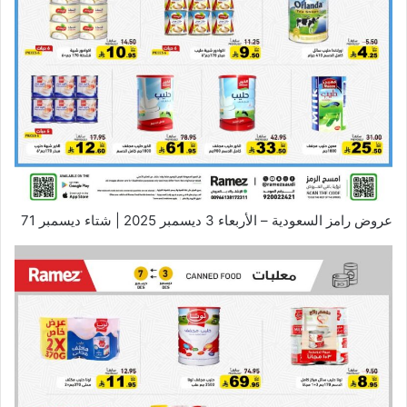
عروض رامز السعودية – الأربعاء 3 ديسمبر 2025 | شتاء ديسمبر 71