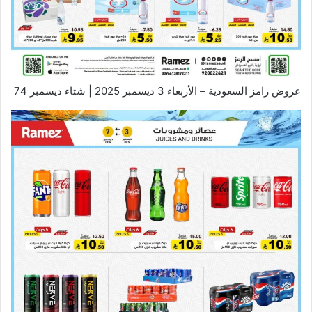
عروض رامز السعودية – الأربعاء 3 ديسمبر 2025 | شتاء ديسمبر 74