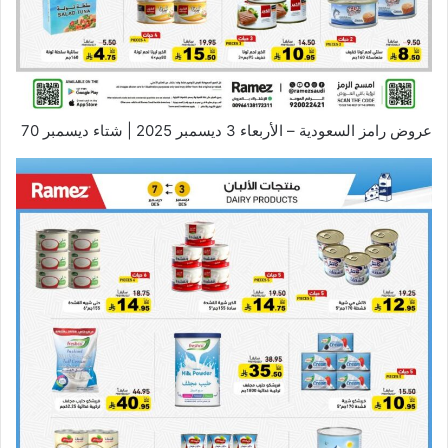
عروض رامز السعودية – الأربعاء 3 ديسمبر 2025 | شتاء ديسمبر 70