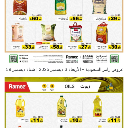
عروض رامز السعودية – الأربعاء 3 ديسمبر 2025 | شتاء ديسمبر 59