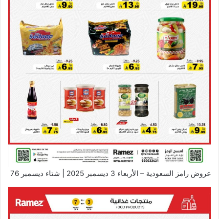
عروض رامز السعودية – الأربعاء 3 ديسمبر 2025 | شتاء ديسمبر 76